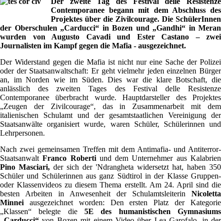
Der zweite Tag des Festival delle Resistenze
Contemporanee begann mit dem Abschluss des
Projektes über die Zivilcourage. Die SchülerInnen
der Oberschulen „Carducci“ in Bozen und „Gandhi“ in Meran
wurden von Augusto Cavadi und Ester Castano – zwei
Journalisten im Kampf gegen die Mafia - ausgezeichnet.
Der Widerstand gegen die Mafia ist nicht nur eine Sache der Polizei
oder der Staatsanwaltschaft: Er geht vielmehr jeden einzelnen Bürger
an, im Norden wie im Süden. Dies war die klare Botschaft, die
anlässlich des zweiten Tages des Festival delle Resistenze
Contemporanee überbracht wurde. Hauptdarsteller des Projektes
„Zeugen der Zivilcourage“, das in Zusammenarbeit mit dem
italienischen Schulamt und der gesamtstaatlichen Vereinigung der
Staatsanwälte organisiert wurde, waren Schüler, Schülerinnen und
Lehrpersonen.
Nach zwei gemeinsamen Treffen mit dem Antimafia- und Antiterror-
Staatsanwalt
Franco Roberti
und dem Unternehmer aus Kalabrie
Pino Masciari,
der sich der 'Ndrangheta widersetzt hat, haben 350
Schüler und Schülerinnen aus ganz Südtirol in der Klasse Gruppen-
oder Klassenvideos zu diesem Thema erstellt. Am 24. April sind die
besten Arbeiten in Anwesenheit der Schulamtsleiterin
Nicoletta
Minnei
ausgezeichnet worden: Den ersten Platz der Kategorie
„Klassen“ belegte die
5E des humanistischen Gymnasiums
„Carducci“
von Bozen mit einem Video über Lea Garofalo, in der