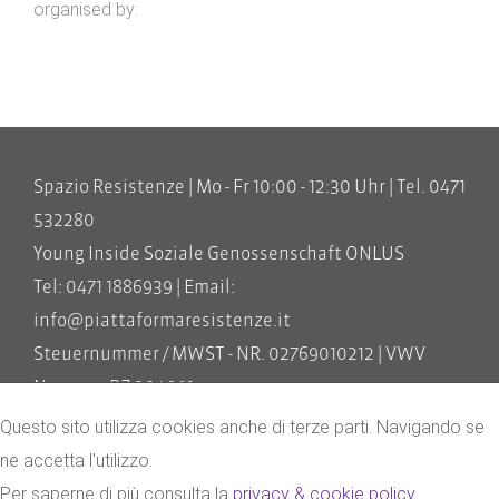
organised by:
Spazio Resistenze | Mo - Fr 10:00 - 12:30 Uhr | Tel. 0471
532280
Young Inside Soziale Genossenschaft ONLUS
Tel: 0471 1886939 | Email:
info@piattaformaresistenze.it
Steuernummer / MWST - NR. 02769010212 | VWV
Nummer BZ-204091
Questo sito utilizza cookies anche di terze parti. Navigando se
impressum
ne accetta l'utilizzo.
privacy & cookie policy
Per saperne di più consulta la
privacy & cookie policy
.