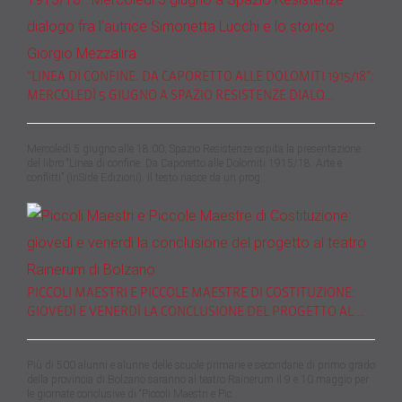
“LINEA DI CONFINE. DA CAPORETTO ALLE DOLOMITI 1915/18”:
MERCOLEDÌ 5 GIUGNO A SPAZIO RESISTENZE DIALO…
Mercoledì 5 giugno alle 18.00, Spazio Resistenze ospita la presentazione
del libro “Linea di confine. Da Caporetto alle Dolomiti 1915/18. Arte e
conflitti” (InSide Edizioni). Il testo nasce da un prog…
PICCOLI MAESTRI E PICCOLE MAESTRE DI COSTITUZIONE:
GIOVEDÌ E VENERDÌ LA CONCLUSIONE DEL PROGETTO AL …
Più di 500 alunni e alunne delle scuole primarie e secondarie di primo grado
della provincia di Bolzano saranno al teatro Rainerum il 9 e 10 maggio per
le giornate conclusive di “Piccoli Maestri e Pic…