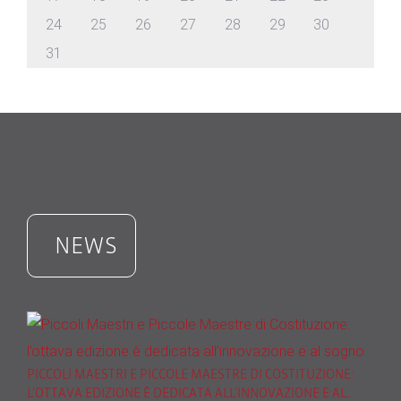
24
25
26
27
28
29
30
31
NEWS
PICCOLI MAESTRI E PICCOLE MAESTRE DI COSTITUZIONE:
L’OTTAVA EDIZIONE È DEDICATA ALL’INNOVAZIONE E AL…