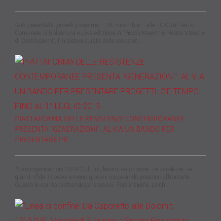
Sarà presentata giovedì prossimo – 28 novembre – alle 10.00 al Teatro
Comunale di Bolzano la nuova edizione di “Piccoli Maestri e Piccole Maestre
di Costituzione”, l’iniziativa curata dalla cooperati…
PIATTAFORMA DELLE RESISTENZE CONTEMPORANEE
PRESENTA “GENERAZIONI”. AL VIA UN BANDO PER
PRESENTARE PR…
#bandogenerazioni 2019 Cultura, lavoro, autonomia: tre parole per tre
grandi sfide. Giovani e meno giovani cooperando possono affrontarle.
Questo lo spirito di #bandogenerazioni. Fare insieme, perch…