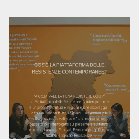
COS'È LA PIATTAFORMA DELLE
RESISTENZE CONTEMPORANEE?
“A COSA VALE LA PENA RESISTERE OGGI?”
La Piattaforma delle Resistenze Contemporanee
è un progetto culturale regionale che incoraggia i
cittadini – soprattutto i giovani – ad essere più
attivi e consapevoli. Vuole “fare memoria” del
passato per interrogarsi sul presente e sul futuro,
e lo fa attraverso Festival, Percorsi, progetti nella
Scuola e Spazio Resistenze.