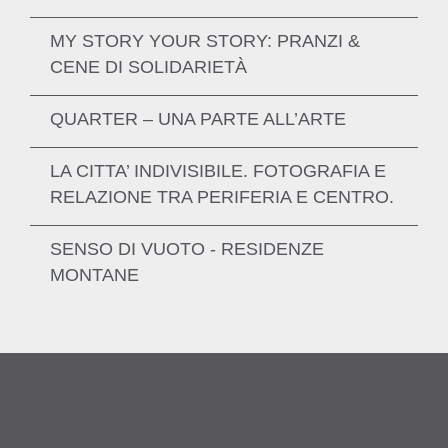
SCOPRI DI PIÙ
SCOPRI DI PIÙ
MY STORY YOUR STORY: PRANZI &
SCOPRI DI PIÙ
CENE DI SOLIDARIETÀ
SCOPRI DI PIÙ
QUARTER – UNA PARTE ALL’ARTE
LA CITTA’ INDIVISIBILE. FOTOGRAFIA E
RELAZIONE TRA PERIFERIA E CENTRO.
SCOPRI DI PIÙ
SCOPRI DI PIÙ
SENSO DI VUOTO - RESIDENZE
MONTANE
SCOPRI DI PIÙ
SCOPRI DI PIÙ