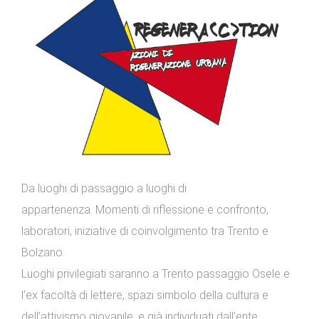
Da luoghi di passaggio a luoghi di
appartenenza. Momenti di riflessione e confronto,
laboratori, iniziative di coinvolgimento tra Trento e
Bolzano.
Luoghi privilegiati saranno a Trento passaggio Osele e
l’ex facoltà di lettere, spazi simbolo della cultura e
dell’attivismo giovanile, e già individuati dall’ente