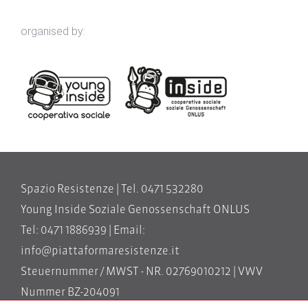
organised by:
Spazio Resistenze | Tel. 0471 532280
Young Inside Soziale Genossenschaft ONLUS
Tel: 0471 1886939 | Email:
info@piattaformaresistenze.it
Steuernummer / MWST - NR. 02769010212 | VWV
Nummer BZ-204091